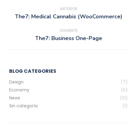
Navegación
entre
ANTERIOR
The7: Medical Cannabis (WooCommerce)
Proyecto
proyectos
anterior
SIGUIENTE
The7: Business One-Page
Proyecto
siguiente
BLOG CATEGORIES
Design
(7)
Economy
(6)
News
(13)
Sin categoría
(1)