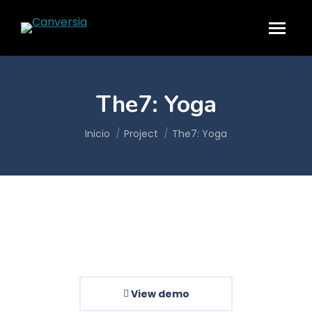
The7: Yoga
Estás aquí:
Inicio
Project
The7: Yoga
View demo