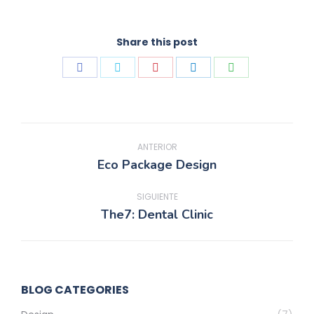
Share this post
Share
Share
Share
Share
Share
on
on
on
on
on
Facebook
Twitter
Pinterest
LinkedIn
WhatsApp
Navegación
entre
ANTERIOR
Eco Package Design
Proyecto
proyectos
anterior
SIGUIENTE
The7: Dental Clinic
Proyecto
siguiente
BLOG CATEGORIES